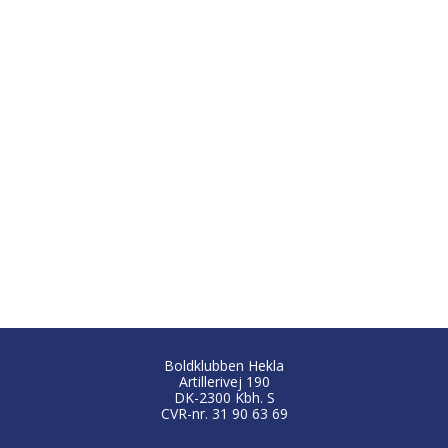
Boldklubben Hekla
Artillerivej 190
DK-2300 Kbh. S
CVR-nr. 31 90 63 69