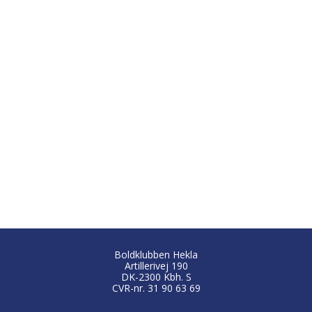
Boldklubben Hekla
Artillerivej 190
DK-2300 Kbh. S
CVR-nr. 31 90 63 69