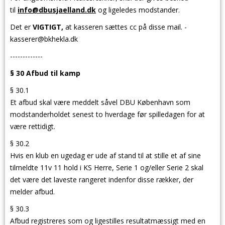
til
info@dbusjaelland.dk
og ligeledes modstander.
Det er
VIG
TIGT,
at kasseren sættes cc på disse mail. -
kasserer@bkhekla.dk
-------------
§ 30 Afbud til kamp
§ 30.1
Et afbud skal være meddelt såvel DBU København som
modstanderholdet senest to hverdage før spilledagen for at
være rettidigt.
§ 30.2
Hvis en klub en ugedag er ude af stand til at stille et af sine
tilmeldte 11v 11 hold i KS Herre, Serie 1 og/eller Serie 2 skal
det være det laveste rangeret indenfor disse rækker, der
melder afbud.
§ 30.3
Afbud registreres som og ligestilles resultatmæssigt med en